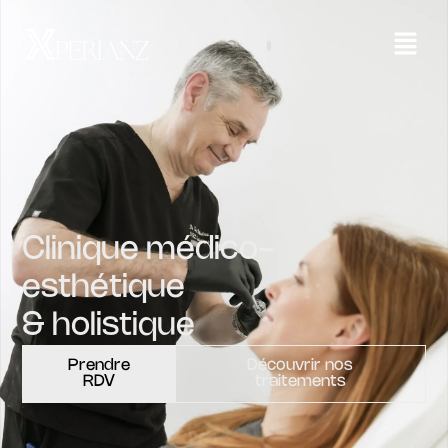
Clinique médico-
esthétique
& holistique
Prendre
Découvrir nos
RDV
traitements